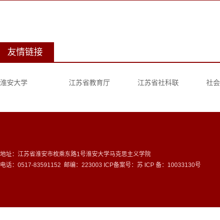
友情链接
淮安大学
江苏省教育厅
江苏省社科联
社会
地址：江苏省淮安市枚乘东路1号淮安大学马克思主义学院
电话：0517-83591152 邮编：223003 ICP备案号：
苏 ICP 备：10033130号